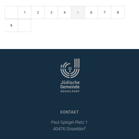
1
2
3
4
5
6
7
8
9
KONTAKT
Paul-Spiegel-Platz 1
40476 Düsseldorf