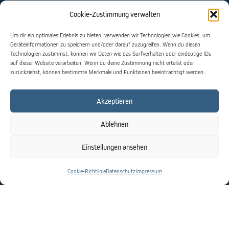
Telefon:
0211 / 46 91 20
Cookie-Zustimmung verwalten
E-Mail:
info@jgdus.de
Web:
www.jgdus.de
Um dir ein optimales Erlebnis zu bieten, verwenden wir Technologien wie Cookies, um
Geräteinformationen zu speichern und/oder darauf zuzugreifen. Wenn du diesen
Technologien zustimmst, können wir Daten wie das Surfverhalten oder eindeutige IDs
SPENDEN
auf dieser Website verarbeiten. Wenn du deine Zustimmung nicht erteilst oder
zurückziehst, können bestimmte Merkmale und Funktionen beeinträchtigt werden.
Bequem und in wenigen Schritten können Sie große
Sachen bewirken.
Akzeptieren
SPENDEN 
Ablehnen
Einstellungen ansehen
Jüdische Gemeinde Düsseldorf | 2025
Impressum
|
Datenschutz
|
Webdesign
Cookie-Richtlinie
Datenschutz
Impressum