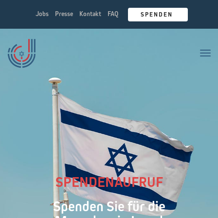
Jobs
Presse
Kontakt
FAQ
SPENDEN 
Tog
Nav
SPENDENAUFRUF
Spenden Sie für die