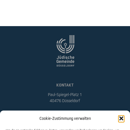
KONTAKT
Paul-Spiegel-Platz 1
40476 Düsseldorf
Telefon:
0211 / 46 91 20
Cookie-Zustimmung verwalten
E-Mail:
info@jgdus.de
Web:
www.jgdus.de