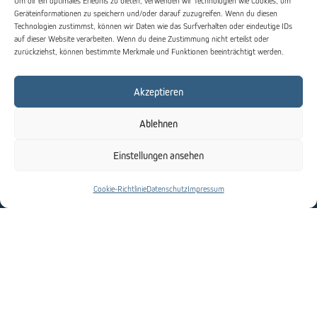
Um dir ein optimales Erlebnis zu bieten, verwenden wir Technologien wie Cookies, um
Geräteinformationen zu speichern und/oder darauf zuzugreifen. Wenn du diesen
Technologien zustimmst, können wir Daten wie das Surfverhalten oder eindeutige IDs
SPENDEN
auf dieser Website verarbeiten. Wenn du deine Zustimmung nicht erteilst oder
zurückziehst, können bestimmte Merkmale und Funktionen beeinträchtigt werden.
Bequem und in wenigen Schritten können Sie große
Sachen bewirken.
Akzeptieren
SPENDEN 
Ablehnen
Einstellungen ansehen
Jüdische Gemeinde Düsseldorf | 2025
Impressum
|
Datenschutz
|
Webdesign
Cookie-Richtlinie
Datenschutz
Impressum